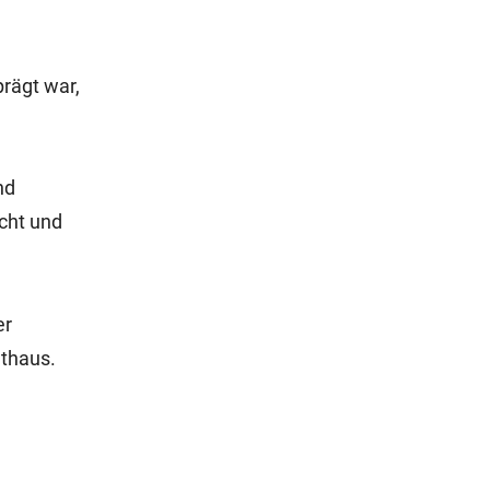
rägt war,
nd
cht und
er
lthaus.