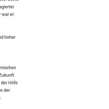
agierter
r war er
und hoher
eimischen
Zukunft
 der Höfe
te der
s