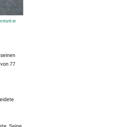
rstarb er.
 seinen
 von 77
eidete
ete. Seine