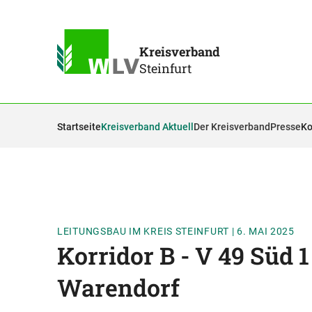
Kreisverband
Steinfurt
Startseite
Kreisverband Aktuell
Der Kreisverband
Presse
Ko
LEITUNGSBAU IM KREIS STEINFURT
|
6. MAI 2025
Korridor B - V 49 Süd 1
Warendorf