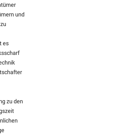
entümer
tümern und
 zu
t es
ksscharf
echnik
tschafter
ng zu den
gszeit
önlichen
ge