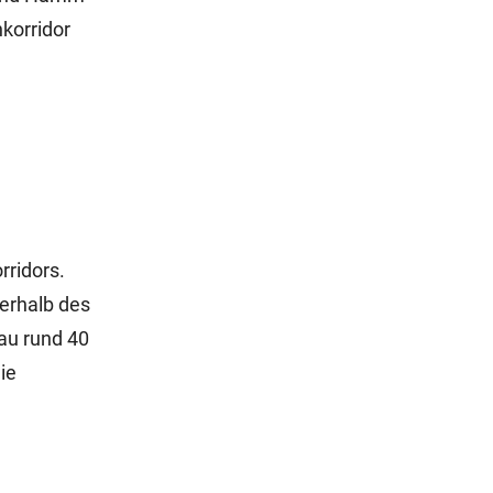
nkorridor
rridors.
nerhalb des
Bau rund 40
ie