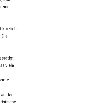
 eine
 kürzlich
 Die
stätigt.
s viele
önnte.
 an den
ristische