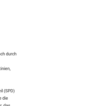
sch durch
inien,
il (SPD)
e die
r, das