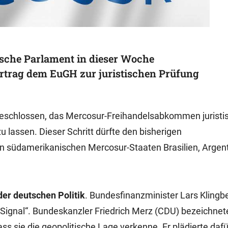
sche Parlament in dieser Woche
rtrag dem EuGH zur juristischen Prüfung
eschlossen, das Mercosur-Freihandelsabkommen juristi
 lassen. Dieser Schritt dürfte den bisherigen
 südamerikanischen Mercosur-Staaten Brasilien, Argent
 der deutschen Politik
. Bundesfinanzminister Lars Klingbe
ignal“. Bundeskanzler Friedrich Merz (CDU) bezeichnet
ss sie die geopolitische Lage verkenne. Er plädierte dafü