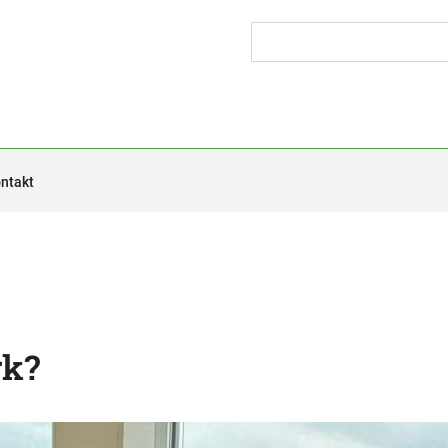
ntakt
rk?