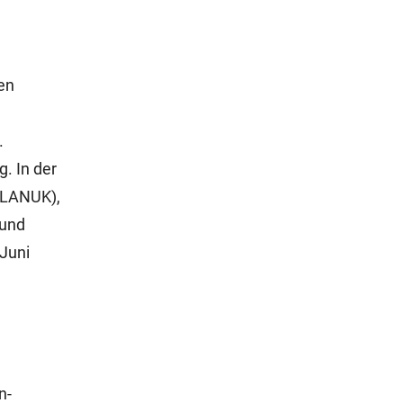
en
.
. In der
(LANUK),
 und
 Juni
n-