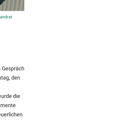
Landrat
m Gespräch
ntag, den
wurde die
gumente
euerlichen