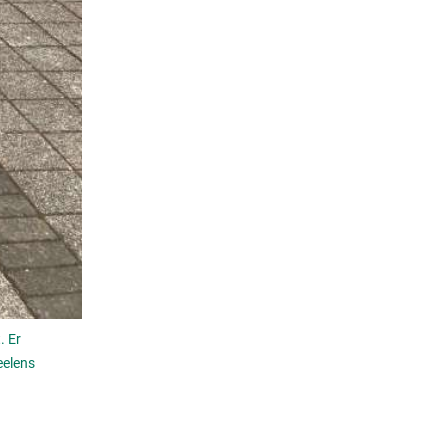
. Er
eelens