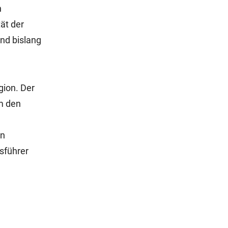
n
ät der
nd bislang
gion. Der
m den
on
sführer