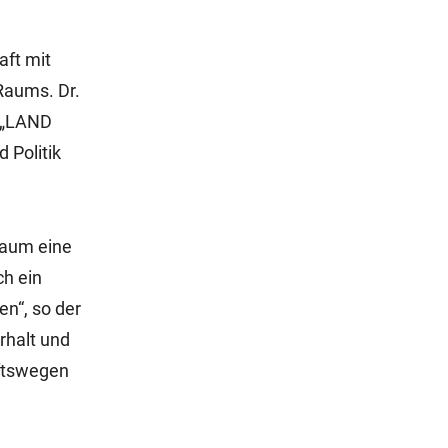
aft mit
Raums. Dr.
e „LAND
d Politik
Raum eine
ch ein
en“, so der
rhalt und
aftswegen