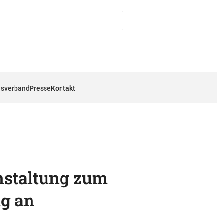
isverband
Presse
Kontakt
nstaltung zum
g an