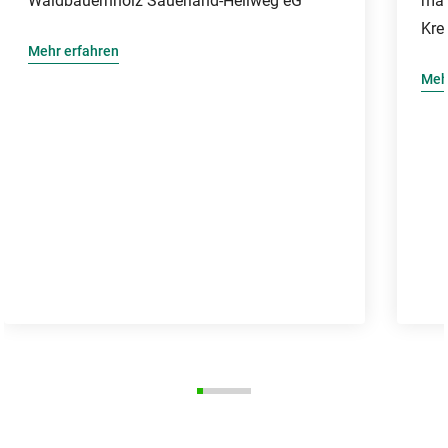
Waldbauernholz Sauerland-Hellweg eG
mas
Kre
Mehr erfahren
Meh