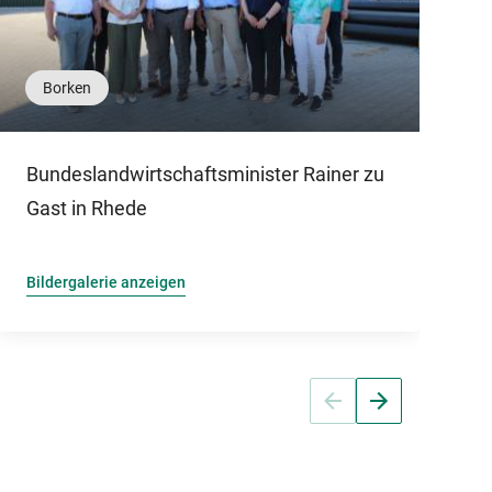
Borken
Bundeslandwirtschaftsminister Rainer zu
Ö
Gast in Rhede
a
Bildergalerie anzeigen
B