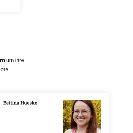
ern
um ihre
bote.
Bettina Hueske