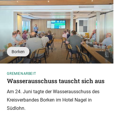
Borken
GREMIENARBEIT
P
Wasserausschuss tauscht sich aus
B
Am 24. Juni tagte der Wasserausschuss des
Kreisverbandes Borken im Hotel Nagel in
W
Südlohn.
P