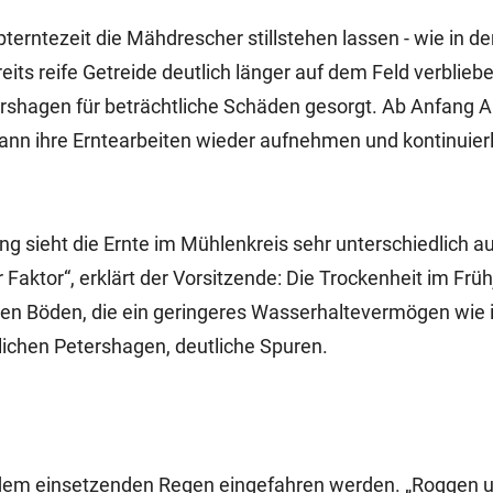
erntezeit die Mähdrescher stillstehen lassen - wie in de
ts reife Getreide deutlich länger auf dem Feld verbliebe
rshagen für beträchtliche Schäden gesorgt. Ab Anfang A
nn ihre Erntearbeiten wieder aufnehmen und kontinuierl
g sieht die Ernte im Mühlenkreis sehr unterschiedlich au
 Faktor“, erklärt der Vorsitzende: Die Trockenheit im Früh
digen Böden, die ein geringeres Wasserhaltevermögen wi
chen Petershagen, deutliche Spuren.
r dem einsetzenden Regen eingefahren werden. „Roggen 