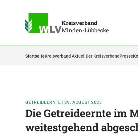
Kreisverband
Minden-Lübbecke
Startseite
Kreisverband Aktuell
Der Kreisverband
Presse
Ko
GETREIDEERNTE
|
29. AUGUST 2025
Die Getreideernte im M
weitestgehend abgesc