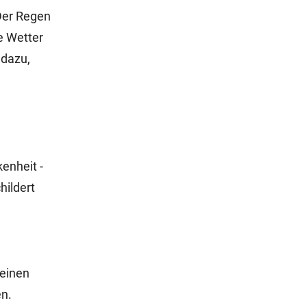
 Der Regen
e Wetter
 dazu,
kenheit -
hildert
 einen
en.