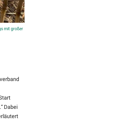
gs mit großer
sverband
Start
.“ Dabei
rläutert