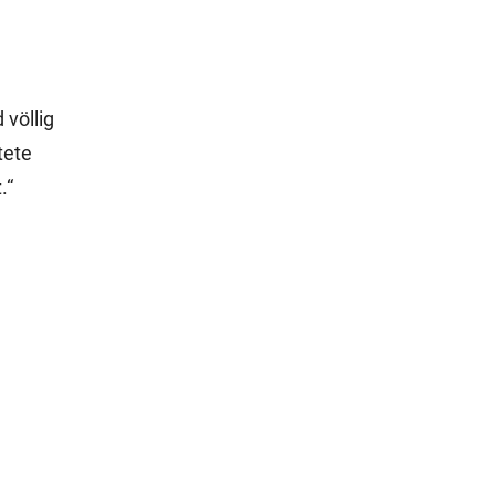
 völlig
tete
.“