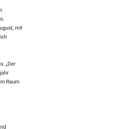
n
n.
ugust, mit
ich
s. „Der
jahr
e im Raum
und