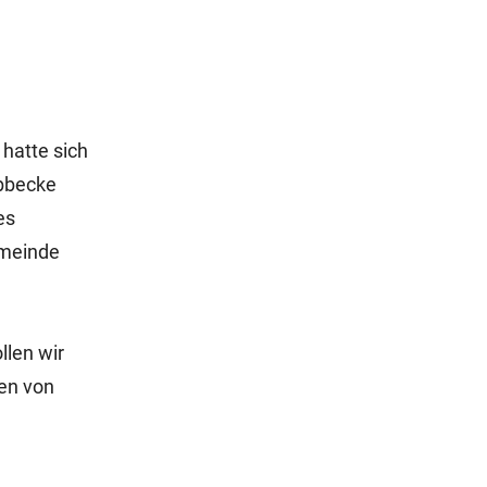
hatte sich
übbecke
es
emeinde
llen wir
en von