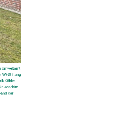
rin Umweltamt
 NRW-Stiftung
ik Köhler,
cke Joachim
band Karl