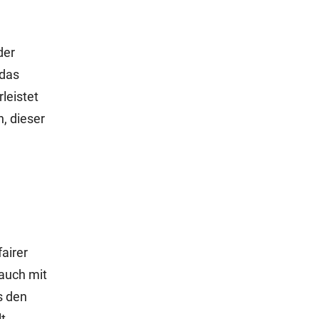
der
 das
leistet
, dieser
airer
 auch mit
s den
t.