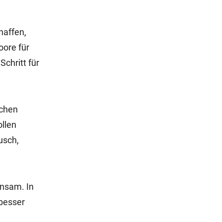
haffen,
oore für
chritt für
ichen
ollen
usch,
insam. In
 besser