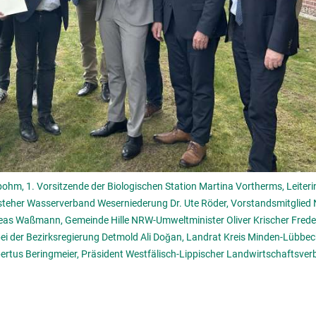
nbohm, 1. Vorsitzende der Biologischen Station Martina Vortherms, Leite
teher Wasserverband Weserniederung Dr. Ute Röder, Vorstandsmitglied
eas Waßmann, Gemeinde Hille NRW-Umweltminister Oliver Krischer Freder
ei der Bezirksregierung Detmold Ali Doğan, Landrat Kreis Minden-Lübbe
tus Beringmeier, Präsident Westfälisch-Lippischer Landwirtschaftsver