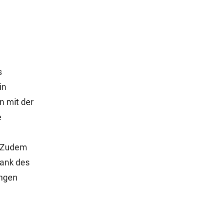
s
in
n mit der
e
. Zudem
Dank des
ungen