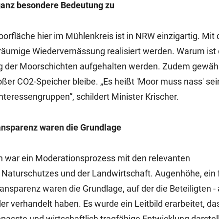
ganz besondere Bedeutung zu
läche hier im Mühlenkreis ist in NRW einzigartig. Mit 
äumige Wiedervernässung realisiert werden. Warum ist
ng der Moorschichten aufgehalten werden. Zudem gewähr
er CO2-Speicher bleibe. „Es heißt 'Moor muss nass' sein
teressengruppen“, schildert Minister Krischer.
ansparenz waren die Grundlage
 war ein Moderationsprozess mit den relevanten
 Naturschutzes und der Landwirtschaft. Augenhöhe, ein f
ansparenz waren die Grundlage, auf der die Beteiligten -
r verhandelt haben. Es wurde ein Leitbild erarbeitet, da
asste und wirtschaftlich tragfähige Entwicklung darstell