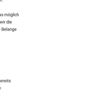
as möglich
wir die
e Belange
ereits
e