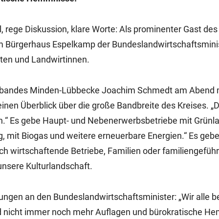
 rege Diskussion, klare Worte: Als prominenter Gast des
m Bürgerhaus Espelkamp der Bundeslandwirtschaftsminis
rten und Landwirtinnen.
verbandes Minden-Lübbecke Joachim Schmedt am Abend m
einen Überblick über die große Bandbreite des Kreises. „
n.“ Es gebe Haupt- und Nebenerwerbsbetriebe mit Grünl
ng, mit Biogas und weitere erneuerbare Energien.“ Es geb
h wirtschaftende Betriebe, Familien oder familiengeführ
 unsere Kulturlandschaft.
rungen an den Bundeslandwirtschaftsminister: „Wir alle 
 und nicht immer noch mehr Auflagen und bürokratische H