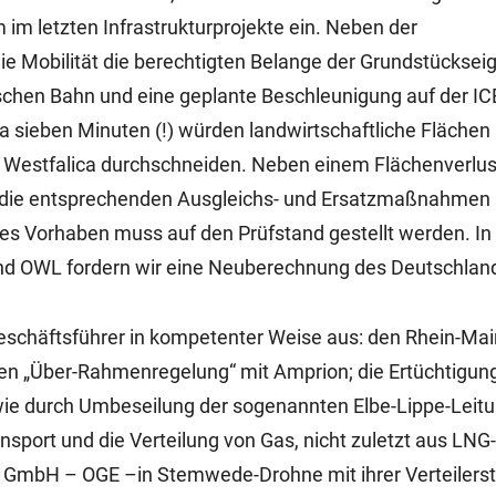
 im letzten Infrastrukturprojekte ein. Neben der
ie Mobilität die berechtigten Belange der Grundstückse
schen Bahn und eine geplante Beschleunigung auf der IC
a sieben Minuten (!) würden landwirtschaftliche Flächen
Westfalica durchschneiden. Neben einem Flächenverlust
ie entsprechenden Ausgleichs- und Ersatzmaßnahmen h
ches Vorhaben muss auf den Prüfstand gestellt werden. In
 OWL fordern wir eine Neuberechnung des Deutschland
schäftsführer in kompetenter Weise aus: den Rhein-Mai
en „Über-Rahmenregelung“ mit Amprion; die Ertüchtigun
e durch Umbeseilung der sogenannten Elbe-Lippe-Leit
sport und die Verteilung von Gas, nicht zuletzt aus LNG
pe GmbH – OGE –in Stemwede-Drohne mit ihrer Verteilerst