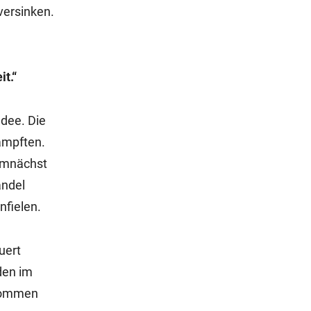
versinken.
t.“
Idee. Die
ämpften.
demnächst
andel
fielen.
uert
den im
bkommen