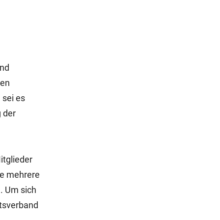
und
nen
 sei es
 der
itglieder
nte mehrere
. Um sich
ftsverband