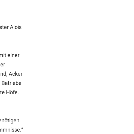
ter Alois
it einer
Der
and, Acker
e Betriebe
te Höfe.
benötigen
emmnisse.“