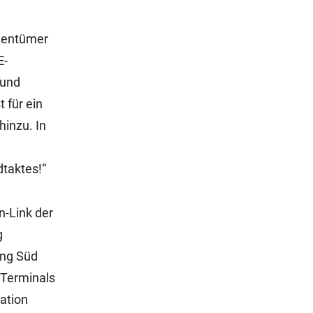
igentümer
E-
 und
 für ein
inzu. In
taktes!“
n-Link der
g
ung Süd
-Terminals
ation