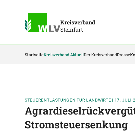
Kreisverband
Steinfurt
Startseite
Kreisverband Aktuell
Der Kreisverband
Presse
Ko
STEUERENTLASTUNGEN FÜR LANDWIRTE
|
17. JULI 
Agrardieselrückvergü
Stromsteuersenkung