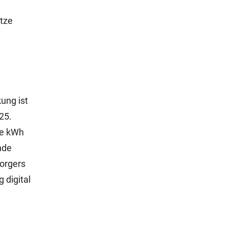
ätze
ung ist
25.
je kWh
nde
orgers
 digital