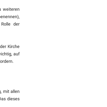
u weiteren
benennen),
 Rolle der
der Kirche
chtig, auf
fordern.
, mit allen
Das dieses