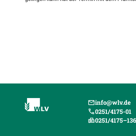
info@wlv.de
0251/4175-01
0251/4175–13