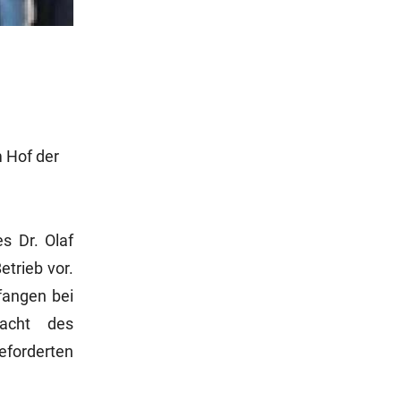
m Hof der
s Dr. Olaf
trieb vor.
fangen bei
macht des
eforderten