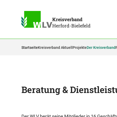
Kreisverband
Herford-Bielefeld
Startseite
Kreisverband Aktuell
Projekte
Der Kreisverband
Beratung & Dienstleis
Der WLV berät seine Mitglieder in 16 Geschäft