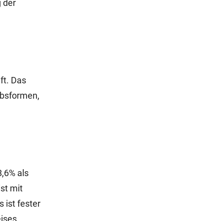
 der
ft. Das
ebsformen,
8,6% als
st mit
 ist fester
eises