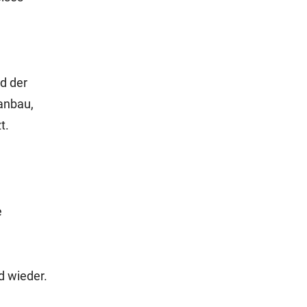
d der
anbau,
t.
e
d wieder.