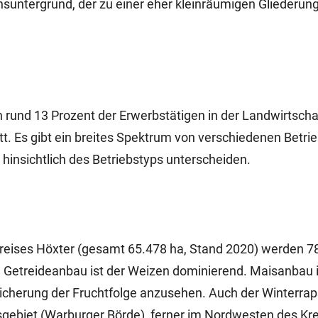
suntergrund, der zu einer eher kleinräumigen Gliederung
en rund 13 Prozent der Erwerbstätigen in der Landwirtscha
t. Es gibt ein breites Spektrum von verschiedenen Betri
h hinsichtlich des Betriebstyps unterscheiden.
Kreises Höxter (gesamt 65.478 ha, Stand 2020) werden 7
m Getreideanbau ist der Weizen dominierend. Maisanbau i
eicherung der Fruchtfolge anzusehen. Auch der Winterraps
isgebiet (Warburger Börde), ferner im Nordwesten des Kr