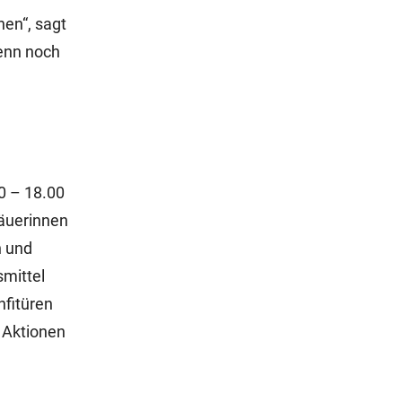
en“, sagt
Denn noch
0 – 18.00
Bäuerinnen
n und
smittel
fitüren
n Aktionen