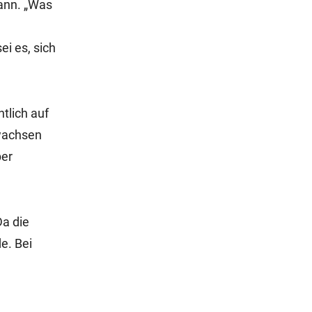
mann. „Was
n
ei es, sich
tlich auf
ewachsen
ber
a die
e. Bei