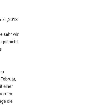
nz. „2018
e sehr wir
ngst nicht
s
den
Februar,
t einer
 worden
age die