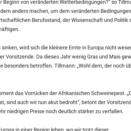
der Beginn von veränderten Wetterbedingungen?“ so Till
eldern anders machen, um dem veränderten Bedingunge
schaftlichen Berufsstand, der Wissenschaft und Politik s
häftigen.
inken, wird sich die kleinere Ernte in Europa nicht wesen
 der Vorsitzende. Da dieses Jahr wenig Gras und Mais g
ebe besonders betroffen. Tillmann: „Wohl dem, der noch ü
ment das Vorrücken der Afrikanischen Schweinepest. „D
t, sind auch wir nun akut bedroht“, betont der Vorsitzend
r niedrigen Preise noch deutlich stärker zu verfallen.
Europa in einer Region leben, wo wir trotz dieser