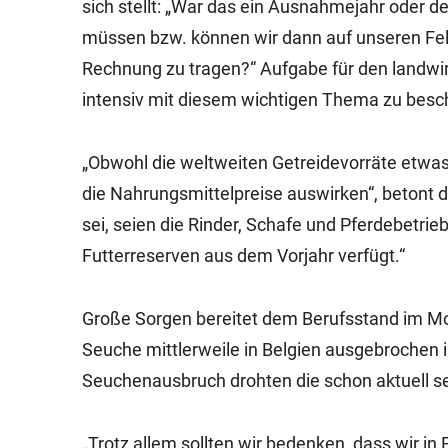
sich stellt: „War das ein Ausnahmejahr oder 
müssen bzw. können wir dann auf unseren F
Rechnung zu tragen?“ Aufgabe für den landwirt
intensiv mit diesem wichtigen Thema zu besc
„Obwohl die weltweiten Getreidevorräte etwas s
die Nahrungsmittelpreise auswirken“, betont
sei, seien die Rinder, Schafe und Pferdebetri
Futterreserven aus dem Vorjahr verfügt.“
Große Sorgen bereitet dem Berufsstand im Mo
Seuche mittlerweile in Belgien ausgebrochen is
Seuchenausbruch drohten die schon aktuell seh
„Trotz allem sollten wir bedenken, dass wir in 