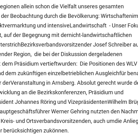
Regionen allein schon die Vielfalt unseres gesamten
der Beobachtung durch die Bevölkerung: Wirtschafteni
ktvermarktung und intensiveLandwirtschaft - Unser Foku
, auf der Begegnung mit dernicht-landwirtschaftlichen
terstrichBezirksverbandsvorsitzender Josef Schreiber a
der Region, die bei der Diskussion dergeladenen
 dem Präsidium vertieftwurden: Die Positionen des WLV
 dem zukünftigen einzelbetrieblichen Ausgleichfür bena
r derVeranstaltung in Arnsberg. Absolut gerecht wurde d
icklung an die Bezirkskonferenzen, Präsidium und
äsident Johannes Röring und VizepräsidentenWilhelm Br
auptgeschäftsführer Werner Gehring nutzten den Nachmi
 Kreis- und Ortsverbandsvorsitzenden, auch umdie Anlie
r berücksichtigen zukönnen.