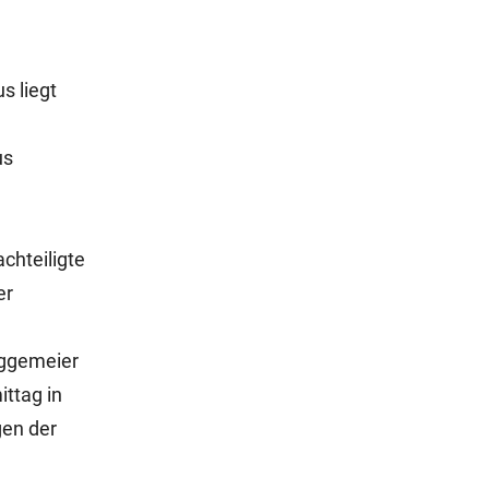
m
s liegt
us
chteiligte
er
üggemeier
ttag in
gen der