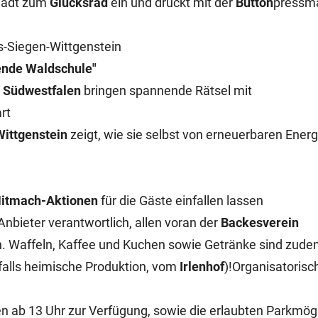
 lädt zum
Glücksrad
ein und druckt mit der
Button
pressm
s-Siegen-Wittgenstein
ende Waldschule"
 Südwestfalen
bringen spannende Rätsel mit
art
ittgenstein
zeigt, wie sie selbst von erneuerbaren Energ
itmach-Aktionen
für die Gäste einfallen lassen
nbieter verantwortlich, allen voran der
Backesverein
. Waffeln, Kaffee und Kuchen sowie Getränke sind zude
falls heimische Produktion, vom
Irlenhof
)!
Organisatorisc
en ab 13 Uhr zur Verfügung, sowie die erlaubten Parkmög