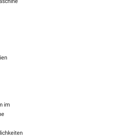
aschine
ien
m im
he
lichkeiten