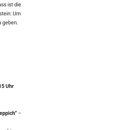
ss ist die
stein: Um
u geben.
15 Uhr
Teppich“
–