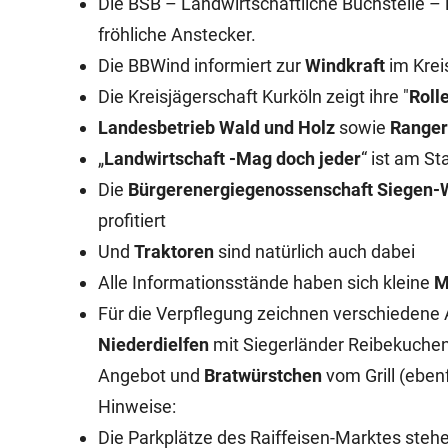
Die BSB – Landwirtschaftliche Buchstelle –
fröhliche Anstecker.
Die BBWind informiert zur
Windkraft
im Krei
Die Kreisjägerschaft Kurköln zeigt ihre "
Roll
Landesbetrieb Wald und Holz
sowie
Ranger
„
Landwirtschaft -Mag doch jeder
“ ist am St
Die
Bürgerenergiegenossenschaft Siegen-W
profitiert
Und
Traktoren
sind natürlich auch dabei
Alle Informationsstände haben sich kleine
M
Für die Verpflegung zeichnen verschiedene A
Niederdielfen
mit Siegerländer Reibekuchen
Angebot und
Bratwürstchen
vom Grill (eben
Hinweise:
Die Parkplätze des Raiffeisen-Marktes steh