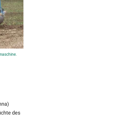
ämaschine.
nna)
üchte des