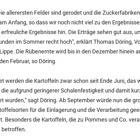
e allerersten Felder sind gerodet und die Zuckerfabrike
 am Anfang, so dass wir noch nicht viel zu den Ergebniss
rfreuliche Ergebnisse hin. Die Erträge sehen gut aus, u
tunden im Sommer recht hoch“, erklärt Thomas Döring, Vo
Lippe. Die Rübenernte wird bis in den Dezember hinein 
 den Februar, so Döring.
tet werden die Kartoffeln zwar schon seit Ende Juni, das
, die aufgrund geringerer Schalenfestigkeit und damit kur
det wurden,“ sagt Döring. Ab September würde nun die gr
offelsorten für die Einlagerung und die Verarbeitung geer
cht. Besonders die Kartoffeln, die zu Pommes und Co. vera
 betroffen.