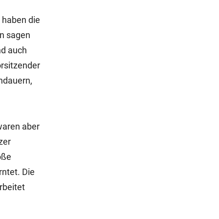
n haben die
en sagen
nd auch
rsitzender
andauern,
 waren aber
zer
oße
ntet. Die
rbeitet