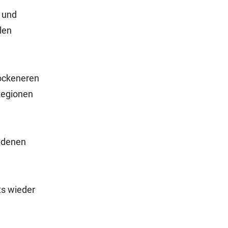
n und
len
rockeneren
Regionen
iedenen
ts wieder