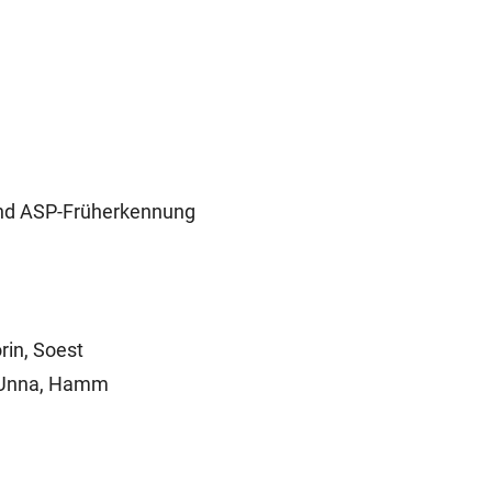
und ASP-Früherkennung
rin, Soest
r, Unna, Hamm