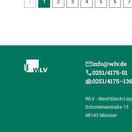
1
2
3
4
5
6
7
info@wlv.de
0251/4175-01
0251/4175–13
WLV - Westfälisch-Lip
Schorlemerstraße 15
48143 Münster