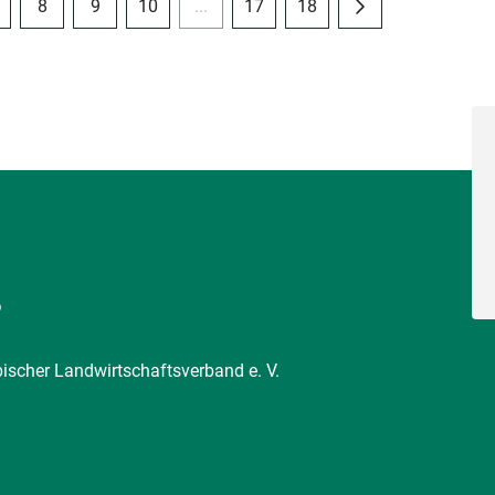
8
9
10
...
17
18
6
pischer Landwirtschaftsverband e. V.