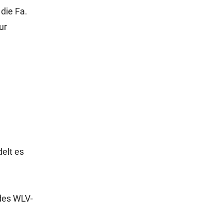
die Fa.
ur
elt es
des WLV-