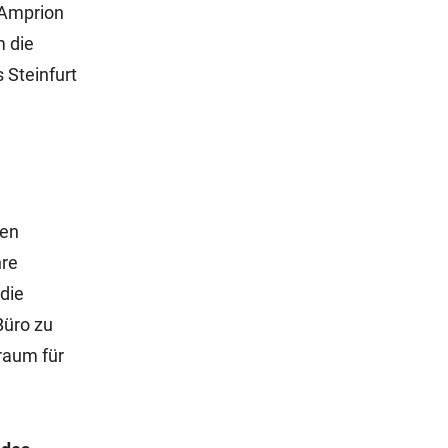
 Amprion
m die
 Steinfurt
den
hre
die
Büro zu
raum für