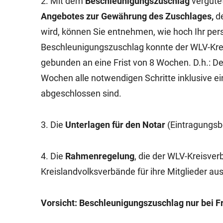
2. Mit dem
Beschleunigungszuschlag
vergüte
Angebotes zur Gewährung des Zuschlages,
d
wird,
können Sie entnehmen, wie hoch Ihr per
Beschleunigungszuschlag konnte der WLV-Krei
gebunden an eine Frist von 8 Wochen. D.h.: D
Wochen alle notwendigen Schritte inklusive e
abgeschlossen sind.
3. Die
Unterlagen für den Notar
(Eintragungsbe
4. Die
Rahmenregelung
, die der WLV-Kreisver
Kreislandvolksverbände für ihre Mitglieder aus
Vorsicht: Beschleunigungszuschlag nur bei Fr