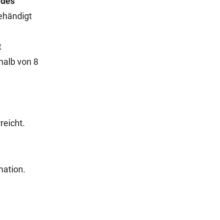
 des
gehändigt
t
halb von 8
reicht.
mation.