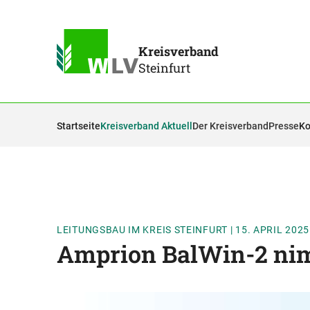
Kreisverband
Steinfurt
Startseite
Kreisverband Aktuell
Der Kreisverband
Presse
Ko
LEITUNGSBAU IM KREIS STEINFURT
|
15. APRIL 2025
Amprion BalWin-2 nim