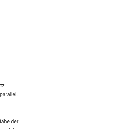
tz
arallel.
Nähe der