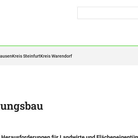
hausen
Kreis Steinfurt
Kreis Warendorf
tungsbau
d Herausforderungen für Landwirte und Flächeneigentü