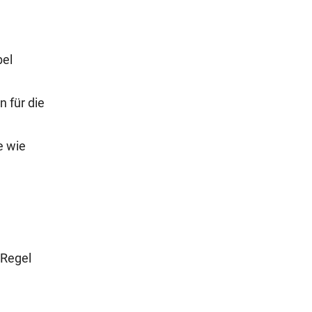
bel
 für die
e wie
 Regel