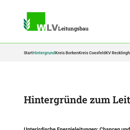
Leitungsbau
Start
Hintergrund
Kreis Borken
Kreis Coesfeld
KV Reckling
Hintergründe zum Lei
Unterirdische Energieleitungen: Chancen un