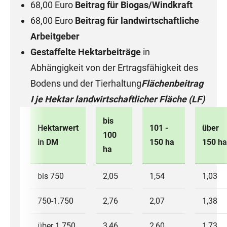
68,00 Euro
Beitrag für Biogas/Windkraft
68,00 Euro
Beitrag für landwirtschaftliche
Arbeitgeber
Gestaffelte Hektarbeiträge
in
Abhängigkeit von der Ertragsfähigkeit des
Bodens und der Tierhaltung
Flächenbeitrag
I je Hektar landwirtschaftlicher Fläche (LF)
bis
Hektarwert
101 -
über
100
in DM
150 ha
150 ha
ha
bis 750
2,05
1,54
1,03
750-1.750
2,76
2,07
1,38
über 1.750
3,46
2,60
1,73