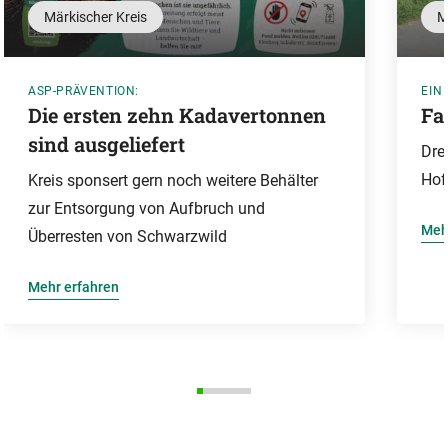
Märkischer Kreis
M
ASP-PRÄVENTION:
EIN
Die ersten zehn Kadavertonnen
Fa
sind ausgeliefert
Dre
Hof
Kreis sponsert gern noch weitere Behälter
zur Entsorgung von Aufbruch und
Meh
Überresten von Schwarzwild
Mehr erfahren