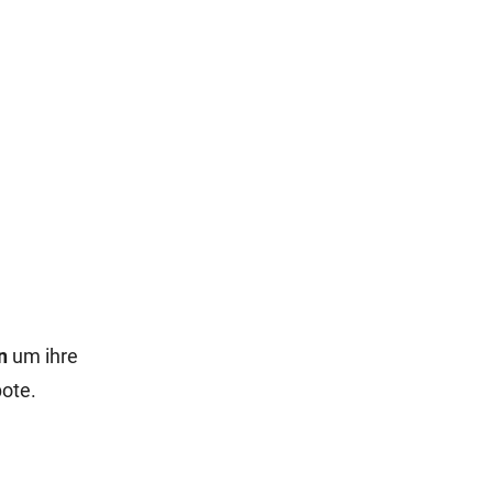
rn
um ihre
bote.