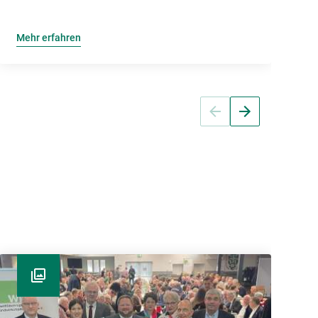
T
Mehr erfahren
M