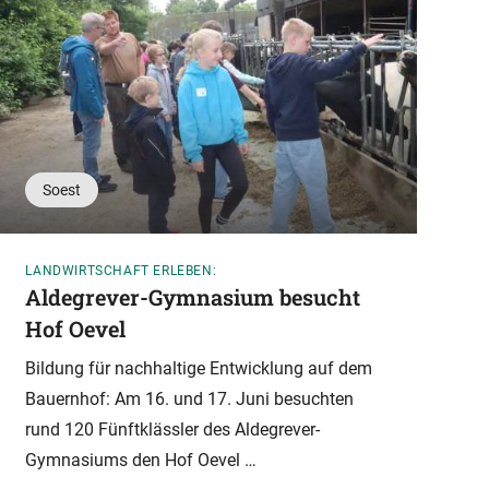
Soest
LANDWIRTSCHAFT ERLEBEN:
A
Aldegrever-Gymnasium besucht
V
Hof Oevel
I
Bildung für nachhaltige Entwicklung auf dem
Bauernhof: Am 16. und 17. Juni besuchten
S
rund 120 Fünftklässler des Aldegrever-
E
Gymnasiums den Hof Oevel …
S