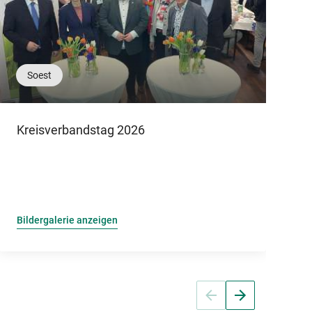
Soest
Kreisverbandstag 2026
L
u
Bildergalerie anzeigen
B