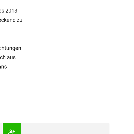
es 2013
eckend zu
achtungen
uch aus
ans