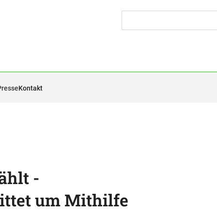
Presse
Kontakt
hlt -
ttet um Mithilfe