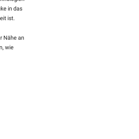
ke in das
it ist.
er Nähe an
n, wie