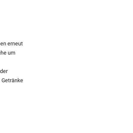
ien erneut
äche um
 der
e Getränke