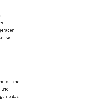
m
er
lgeraden.
Kreise
nntag sind
n und
 gerne das