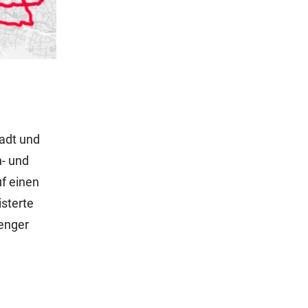
tadt und
- und
uf einen
sterte
 enger