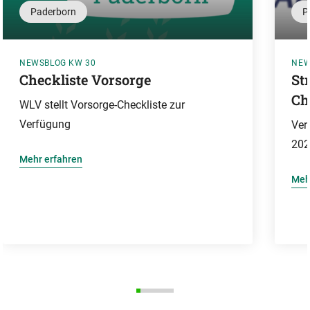
Paderborn
P
NEWSBLOG KW 30
NEW
Checkliste Vorsorge
St
Ch
WLV stellt Vorsorge-Checkliste zur
Verfügung
Ver
202
Mehr erfahren
Meh