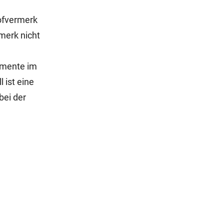
Hofvermerk
merk nicht
amente im
 ist eine
bei der