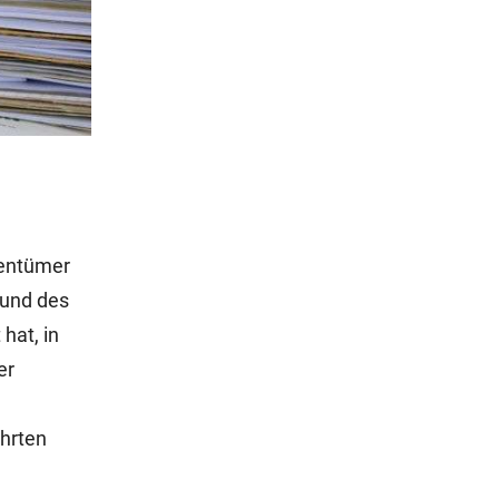
gentümer
rund des
hat, in
er
ührten