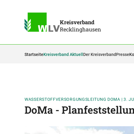
Kreisverband
Recklinghausen
Startseite
Kreisverband Aktuell
Der Kreisverband
Presse
Ko
WASSERSTOFFVERSORGUNGSLEITUNG DOMA
|
3. J
DoMa - Planfeststellu