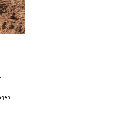
r
lagen