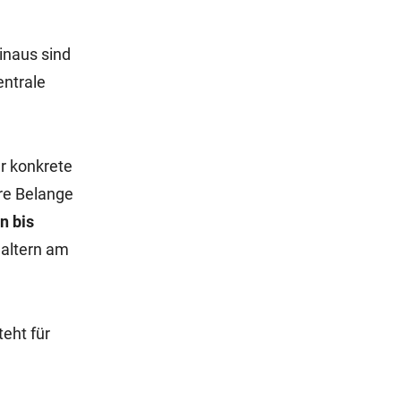
inaus sind
ntrale
r konkrete
hre Belange
n bis
Haltern am
eht für