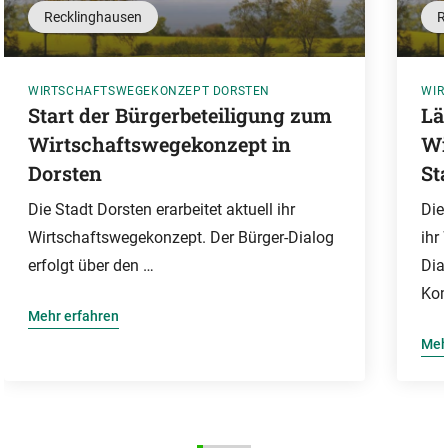
Recklinghausen
R
WIRTSCHAFTSWEGEKONZEPT DORSTEN
WIR
Start der Bürgerbeteiligung zum
Lä
Wirtschaftswegekonzept in
Wi
Dorsten
St
Die Stadt Dorsten erarbeitet aktuell ihr
Die
Wirtschaftswegekonzept. Der Bürger-Dialog
ihr
erfolgt über den …
Dia
Ko
Mehr erfahren
Meh