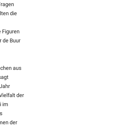
Fragen
lten die
 Figuren
r de Buur
schen aus
sagt
 Jahr
ielfalt der
i im
s
hmen der