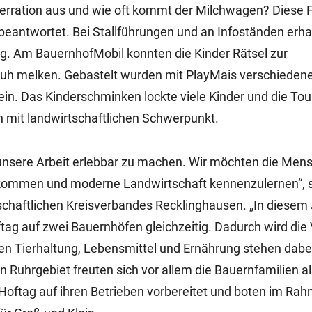
utterration aus und wie oft kommt der Milchwagen? Diese 
beantwortet. Bei Stallführungen und an Infoständen erha
ung. Am BauernhofMobil konnten die Kinder Rätsel zur
Kuh melken. Gebastelt wurden mit PlayMais verschiedene
in. Das Kinderschminken lockte viele Kinder und die Tou
n mit landwirtschaftlichen Schwerpunkt.
 unsere Arbeit erlebbar zu machen. Wir möchten die Men
u kommen und moderne Landwirtschaft kennenzulernen“, 
chaftlichen Kreisverbandes Recklinghausen. „In diesem
ag auf zwei Bauernhöfen gleichzeitig. Dadurch wird die V
en Tierhaltung, Lebensmittel und Ernährung stehen dabe
 Ruhrgebiet freuten sich vor allem die Bauernfamilien al
 Hoftag auf ihren Betrieben vorbereitet und boten im Ra