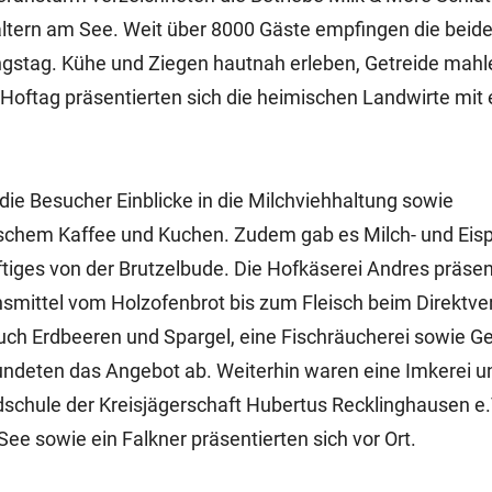
ltern am See. Weit über 8000 Gäste empfingen die beid
ngstag. Kühe und Ziegen hautnah erleben, Getreide mah
 Hoftag präsentierten sich die heimischen Landwirte mit
ie Besucher Einblicke in die Milchviehhaltung sowie
rischem Kaffee und Kuchen. Zudem gab es Milch- und Eis
tiges von der Brutzelbude. Die Hofkäserei Andres präsen
nsmittel vom Holzofenbrot bis zum Fleisch beim Direktv
uch Erdbeeren und Spargel, eine Fischräucherei sowie 
undeten das Angebot ab. Weiterhin waren eine Imkerei u
dschule der Kreisjägerschaft Hubertus Recklinghausen e.V
e sowie ein Falkner präsentierten sich vor Ort.