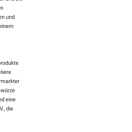
en
len und
 einem
produkte
tiere
ermarkter
Gewürze
nd eine
., die