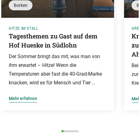
Borken
B
HITZE IM STALL
GRE
Tagesthemen zu Gast auf dem
Kr
Hof Hueske in Südlohn
zu
Ah
Der Sommer bringt das mit, was man von
ihm erwartet – Hitze! Wenn die
Bei
Temperaturen aber fast die 40-Grad-Marke
zur
knacken, wird es für Mensch und Tier …
Kre
Mehr erfahren
Meh