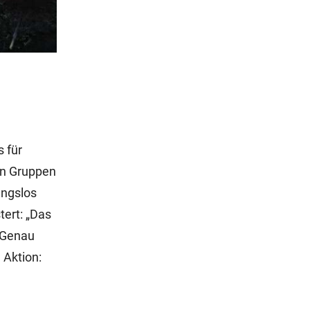
s für
en Gruppen
ungslos
ert: „Das
“ Genau
 Aktion: