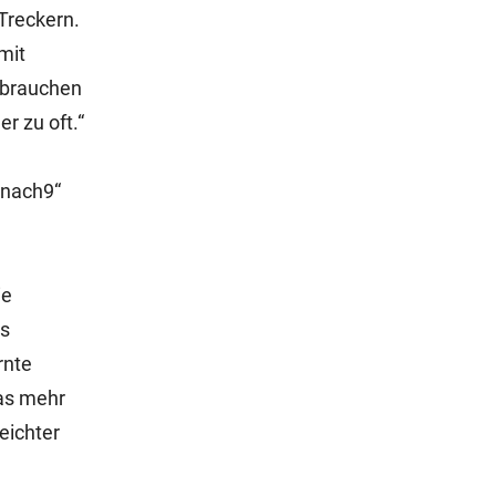
Treckern.
mit
 brauchen
r zu oft.“
3nach9“
ie
ls
rnte
was mehr
eichter