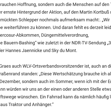
brauchen Hoffnung, sondern auch die Menschen auf den 
er ernste Hintergrund der Aktion, auf den Martin Kortbuß 
chmückten Schlepper nochmals aufmerksam macht:. „Wir
 weiterführen zu können. Und daran fehlt es derzeit leide
: Mercosur-Abkommen, Düngemittelverordnung,
e Bauern-Bashing“ wie zuletzt in der NDR-TV-Sendung „
ler Hannes Jaennicke und Sky du Mont.
 Graes auch WLV-Ortsverbandsvorsitzender ist, auch an d
aßenrand standen: „Diese Wertschätzung brauche ich a
im Dezember, sondern auch im Sommer, wenn ich mit der E
ann würden wir uns an der einen oder anderen Stelle et
ftswege wünschen. Ein Fahrrad kann da nämlich häufig l
aus Traktor und Anhänger.“