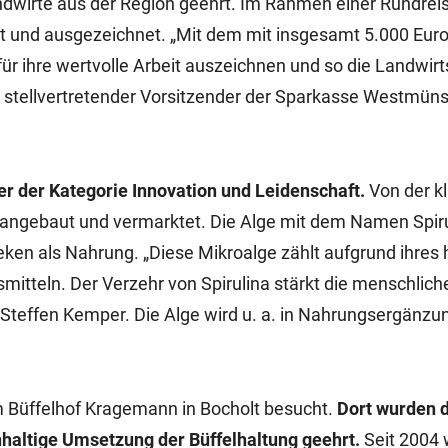
dwirte aus der Region geehrt. Im Rahmen einer Rundrei
t und ausgezeichnet. „Mit dem mit insgesamt 5.000 Euro
 für ihre wertvolle Arbeit auszeichnen und so die Landwir
r, stellvertretender Vorsitzender der Sparkasse Westmün
r der Kategorie Innovation und Leidenschaft.
Von der k
angebaut und vermarktet. Die Alge mit dem Namen Spiru
eken als Nahrung. „Diese Mikroalge zählt aufgrund ihres
mitteln. Der Verzehr von Spirulina stärkt die menschlich
t Steffen Kemper. Die Alge wird u. a. in Nahrungsergänzu
m Büffelhof Kragemann in Bocholt besucht.
Dort wurden d
hhaltige Umsetzung der Büffelhaltung geehrt.
Seit 2004