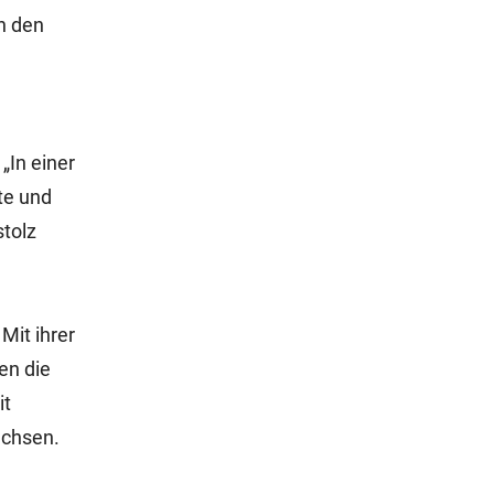
n den
„In einer
te und
stolz
.
Mit ihrer
en die
it
uchsen.
n