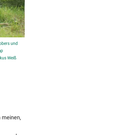
Robers und
mp
rkus Weiß
n meinen,