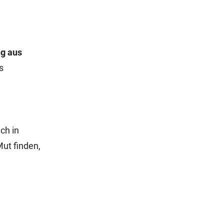
ng aus
s
ch in
Mut finden,