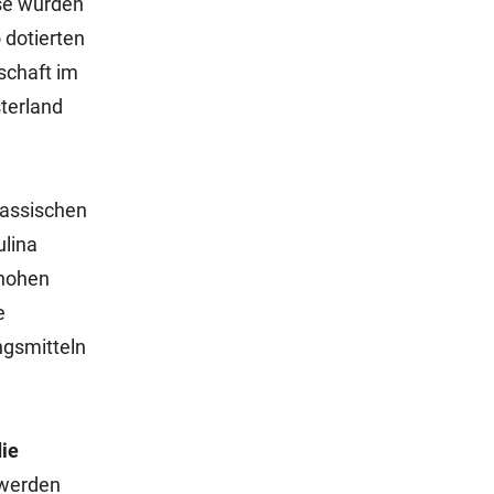
se wurden
 dotierten
tschaft im
sterland
lassischen
lina
 hohen
e
ngsmitteln
ie
 werden