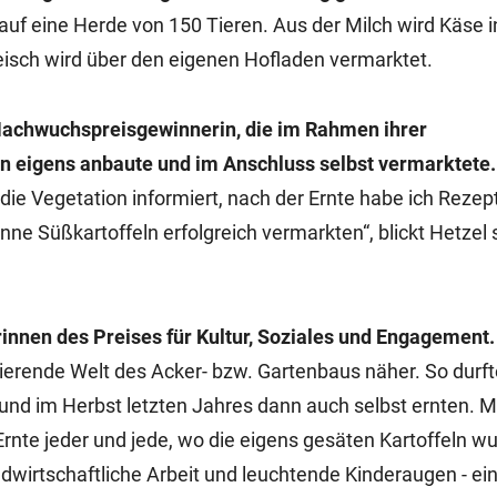
auf eine Herde von 150 Tieren. Aus der Milch wird Käse i
eisch wird über den eigenen Hofladen vermarktet.
 Nachwuchspreisgewinnerin, die im Rahmen ihrer
ln eigens anbaute und im Anschluss selbst vermarktete.
ie Vegetation informiert, nach der Ernte habe ich Rezep
nne Süßkartoffeln erfolgreich vermarkten“, blickt Hetzel 
rinnen des Preises für Kultur, Soziales und Engagement
inierende Welt des Acker- bzw. Gartenbaus näher. So durft
 und im Herbst letzten Jahres dann auch selbst ernten. M
nte jeder und jede, wo die eigens gesäten Kartoffeln w
ndwirtschaftliche Arbeit und leuchtende Kinderaugen - ei