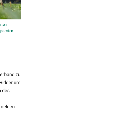
erten
epassten
verband zu
 Ridder um
n des
nmelden.