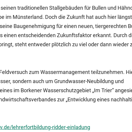
 seinen traditionellen Stallgebäuden für Bullen und Häh
e im Münsterland. Doch die Zukunft hat auch hier längst
 seine Baugenehmigung für einen neuen, tiergerechten Bul
s einen entscheidenden Zukunftsfaktor erkannt. Durch d
ringt, steht entweder plötzlich zu viel oder dann wieder
em Feldversuch zum Wassermanagement teilzunehmen. Hie
Wasser, sondern auch um Grundwasser-Neubildung und
 eines im Borkener Wasserschutzgebiet „Im Trier“ angesi
ndwirtschaftsverbandes zur „Entwicklung eines nachhalt
.de/lehrerfortbildung-ridder-einladung