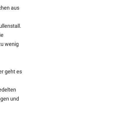
nchen aus
lenstall.
ie
 zu wenig
r geht es
edelten
igen und