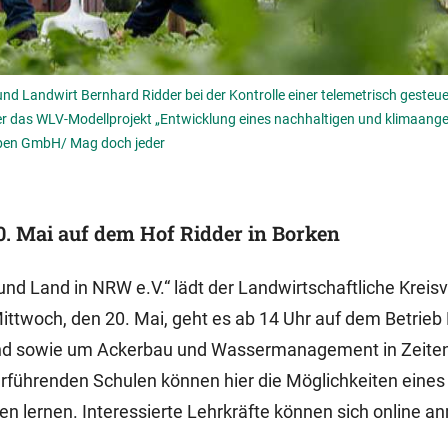
und Landwirt Bernhard Ridder bei der Kontrolle einer telemetrisch gesteu
ber das WLV-Modellprojekt „Entwicklung eines nachhaltigen und klimaang
eben GmbH/ Mag doch jeder
0. Mai auf dem Hof Ridder in Borken
d Land in NRW e.V.“ lädt der Landwirtschaftliche Kreis
ittwoch, den 20. Mai, geht es ab 14 Uhr auf dem Betrieb
land sowie um Ackerbau und Wassermanagement in Zeite
rführenden Schulen können hier die Möglichkeiten eines
n lernen. Interessierte Lehrkräfte können sich online a