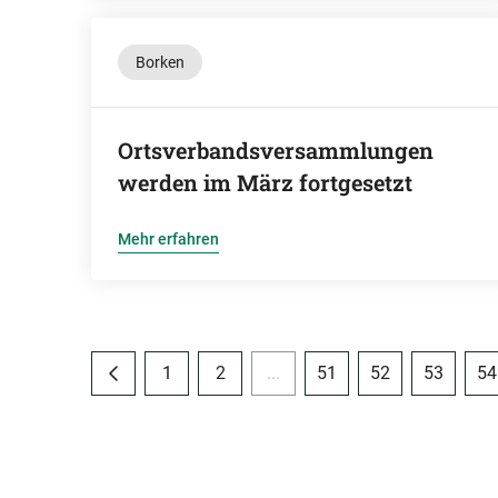
Borken
Ortsverbandsversammlungen
werden im März fortgesetzt
Mehr erfahren
1
2
...
51
52
53
54