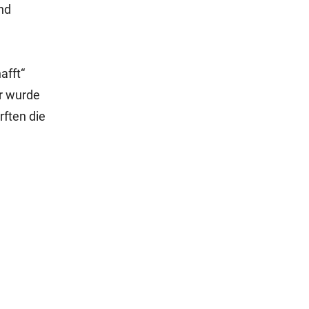
nd
afft“
r wurde
rften die