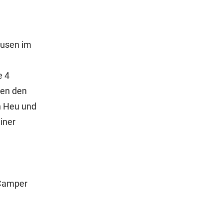
ausen im
e 4
ben den
n Heu und
iner
 Camper