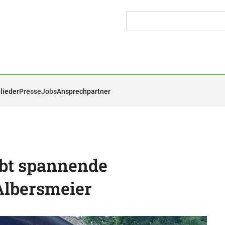
lieder
Presse
Jobs
Ansprechpartner
bt spannende
Albersmeier