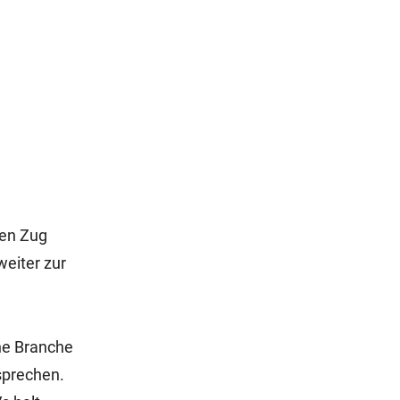
den Zug
weiter zur
ne Branche
 sprechen.