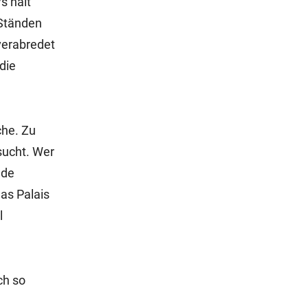
s halt
 Ständen
verabredet
die
che. Zu
sucht. Wer
ude
as Palais
l
ch so