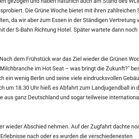
allen gezogen und haben natürlich auch am Stand des WLV
probiert. Die Grüne Woche bietet mit ihren zahlreichen
lten, da wir aber zum Essen in der Ständigen Vertretung 
it der S-Bahn Richtung Hotel. Später wartete dann noch 
e. Nach dem Frühstück war das Ziel wieder die Grünen Wo
Milchbranche im Hot Seat – was bringt die Zukunft?" be
h ein wenig Berlin und seine viele eindrucksvollen Gebä
ich um 18.30 Uhr hieß es Abfahrt zum Landjugendball in d
ne aus ganz Deutschland und sogar teilweise internationa
der wieder Abschied nehmen. Auf der Zugfahrt dachte no
 Erlebnisse nach oder es wurden die verschiedenesten