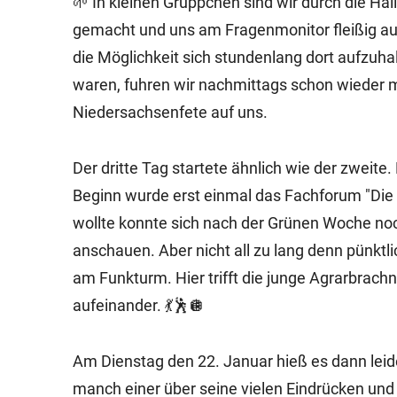
🌱 In kleinen Grüppchen sind wir durch die H
gemacht und uns am Fragenmonitor fleißig aus
die Möglichkeit sich stundenlang dort aufzuha
waren, fuhren wir nachmittags schon wieder m
Niedersachsenfete auf uns.
Der dritte Tag startete ähnlich wie der zweit
Beginn wurde erst einmal das Fachforum "Die 
wollte konnte sich nach der Grünen Woche noc
anschauen. Aber nicht all zu lang denn pünktl
am Funkturm. Hier trifft die junge Agrarbrach
aufeinander. 💃🕺🪩
Am Dienstag den 22. Januar hieß es dann lei
manch einer über seine vielen Eindrücken und