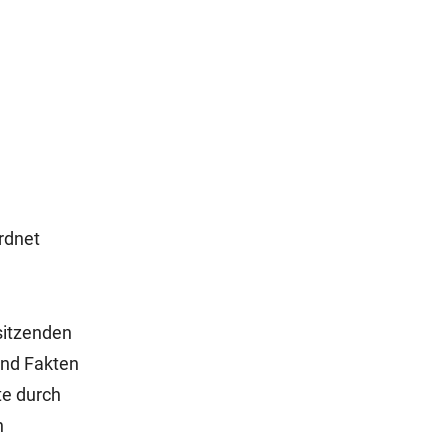
rdnet
sitzenden
und Fakten
te durch
n