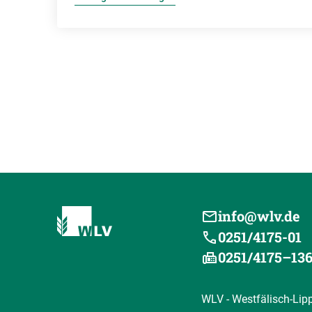
info@wlv.de
0251/4175-01
0251/4175–13
WLV - Westfälisch-Lip