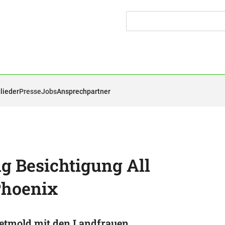
lieder
Presse
Jobs
Ansprechpartner
g Besichtigung All
Phoenix
etmold mit den Landfrauen