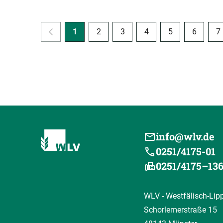
1
2
3
4
5
6
7
info@wlv.de
0251/4175-01
0251/4175–13
WLV - Westfälisch-Lip
Schorlemerstraße 15