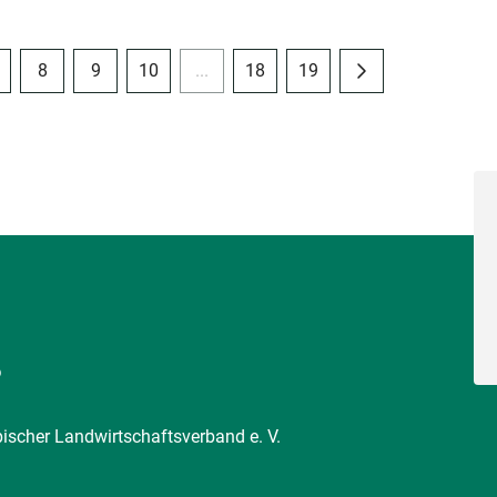
8
9
10
...
18
19
6
pischer Landwirtschaftsverband e. V.