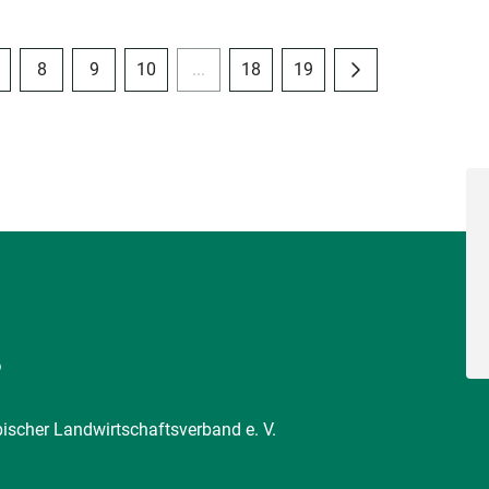
8
9
10
...
18
19
6
pischer Landwirtschaftsverband e. V.