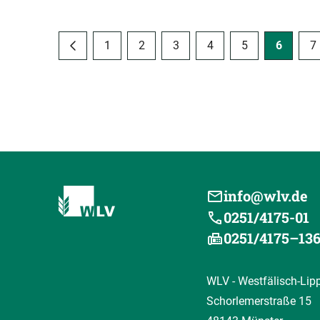
1
2
3
4
5
6
7
info@wlv.de
0251/4175-01
0251/4175–13
WLV - Westfälisch-Lip
Schorlemerstraße 15