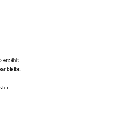
o erzählt
r bleibt.
rsten