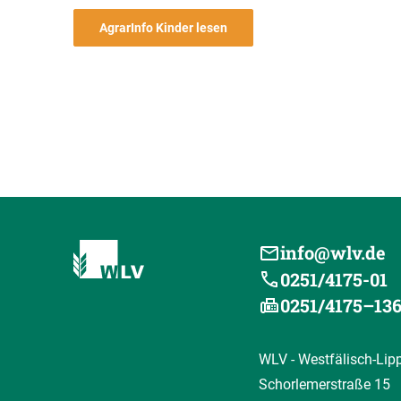
AgrarInfo Kinder lesen
info@wlv.de
0251/4175-01
0251/4175–13
WLV - Westfälisch-Lip
Schorlemerstraße 15