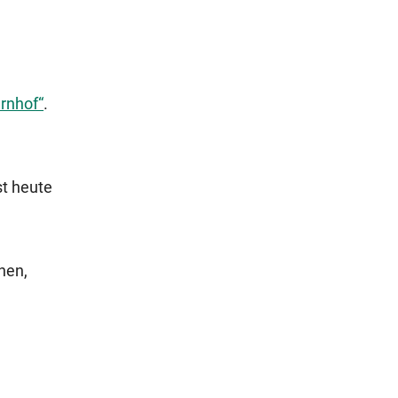
rnhof“
.
st heute
hen,