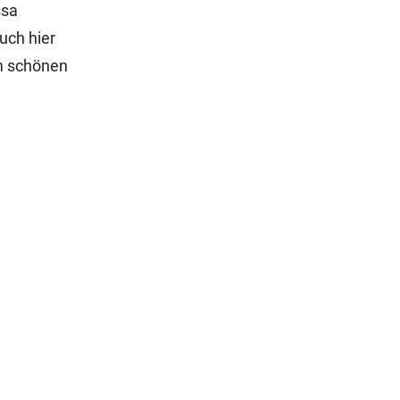
ssa
uch hier
em schönen