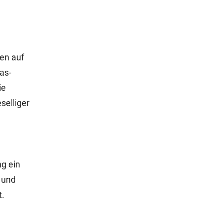
en auf
as-
ie
selliger
ng ein
r und
t.