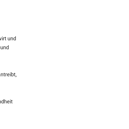
irt und
 und
ntreibt,
ndheit