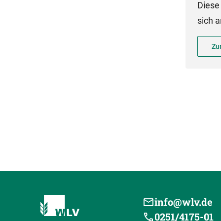
Diese 
sich a
Zu
info@wlv.de
0251/4175-01